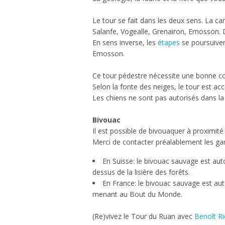
Le tour se fait dans les deux sens. La c
Salanfe, Vogealle, Grenairon, Emosson. De
En sens inverse, les
étapes
se poursuiven
Emosson.
Ce tour pédestre nécessite une bonne co
Selon la fonte des neiges, le tour est acc
Les chiens ne sont pas autorisés dans la
Bivouac
Il est possible de bivouaquer à proximité 
Merci de contacter préalablement les gar
En Suisse: le bivouac sauvage est auto
dessus de la lisière des forêts.
En France:
le bivouac sauvage est
aut
menant au Bout du Monde.
(Re)vivez le Tour du Ruan avec
Benoît Ri