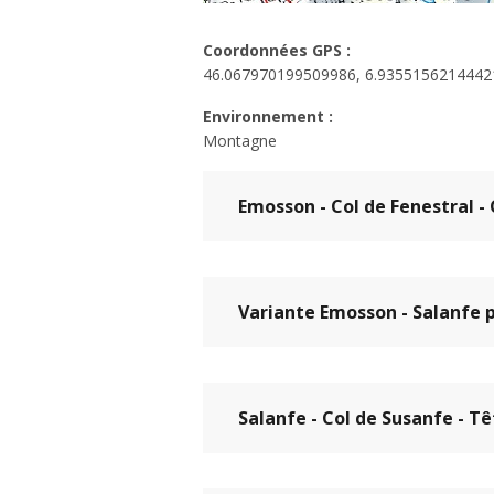
Coordonnées GPS :
46.067970199509986, 6.9355156214442
Environnement :
Montagne
Emosson - Col de Fenestral -
Distance
15.65 km
Variante Emosson - Salanfe p
Point le plus elevé
2461 m
Distance
13.87 km
Salanfe - Col de Susanfe - T
Point le plus elevé
2467 m
Alpage de Fenestral
Distance