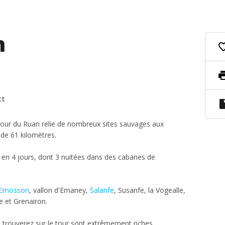
n
favorite_
pri
ct
insert_dri
e Tour du Ruan relie de nombreux sites sauvages aux
 de 61 kilomètres.
 en 4 jours, dont 3 nuitées dans des cabanes de
Emosson
, vallon d'Emaney,
Salanfe
, Susanfe, la Vogealle,
e et Grenairon.
s trouverez sur le tour sont extrêmement riches.