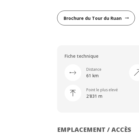
Brochure du Tour du Ruan
arrow_right_alt
Fiche technique
Distance
61 km
Point le plus elevé
2'831 m
EMPLACEMENT / ACCÈS