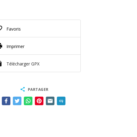
border
Favoris
nt
Imprimer
ve_file
Télécharger GPX
share
PARTAGER
add_link