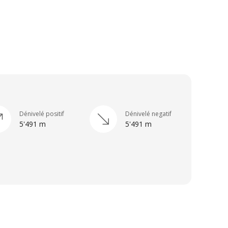
Dénivelé positif
Dénivelé negatif
5'491 m
5'491 m